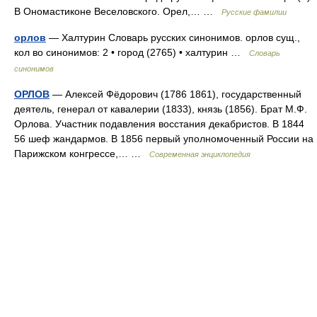
В Ономастиконе Веселовского. Орел,… …
Русские фамилии
орлов
— Халтурин Словарь русских синонимов. орлов сущ.,
кол во синонимов: 2 • город (2765) • халтурин …
Словарь
синонимов
ОРЛОВ
— Алексей Фёдорович (1786 1861), государственный
деятель, генерал от кавалерии (1833), князь (1856). Брат М.Ф.
Орлова. Участник подавления восстания декабристов. В 1844
56 шеф жандармов. В 1856 первый уполномоченный России на
Парижском конгрессе,… …
Современная энциклопедия