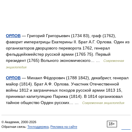
ОРЛОВ
— Григорий Григорьевич (1734 83), граф (1762),
фаворит императрицы Екатерины II. Брат А.Г. Орлова. Один из
организаторов дворцового переворота 1762, генерал
фельдцейхмейстер русской армии (1765 75). Первый
президент (1765) Вольного экономического… …
Современная
энциклопедия
ОРЛОВ
— Михаил Фёдорович (1788 1842), декабрист, генерал
майор (1814). Брат А.Ф. Орлова. Участник Отечественной
войны 1812 и заграничных походов русской армии 1813 15,
принимал капитуляцию Парижа (1814). В 1814 организовал
тайное общество Орден русских… …
Современная энциклопедия
© Академик, 2000-2026
18+
Обратная связь:
Техподдержка
,
Реклама на сайте